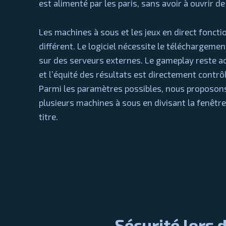
est alimenté par les paris, sans avoir à ouvrir d
Les machines à sous et les jeux en direct foncti
différent. Le logiciel nécessite le téléchargem
sur des serveurs externes. Le gameplay reste ac
et l’équité des résultats est directement contrô
Parmi les paramètres possibles, nous proposon
plusieurs machines à sous en divisant la fenêtre
titre.
Sécurité lors 