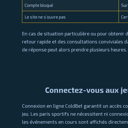
Compte bloqué
Sur
Le site ne s’ouvre pas
Cer
En cas de situation particulière ou pour obtenir
retour rapide et des consultations conviviales d
de réponse peut alors prendre plusieurs heures.
Connectez-vous aux je
Connexion en ligne ColdBet garantit un accès c
jeu. Les paris sportifs ne nécessitent ni connex
les événements en cours sont affichés directeme