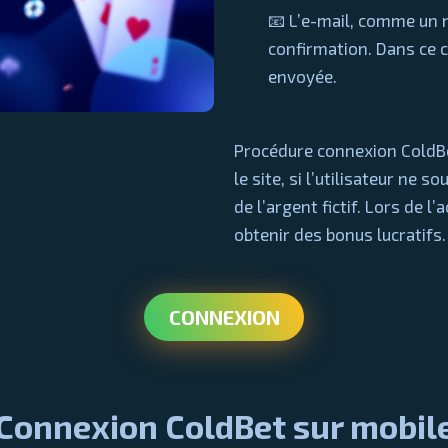
📧 L’e-mail, comme un 
confirmation. Dans ce c
envoyée.
Procédure connexion ColdBet 
le site, si l’utilisateur ne 
de l’argent fictif. Lors de l
obtenir des bonus lucratifs.
CONNEXION
Connexion ColdBet sur mobil