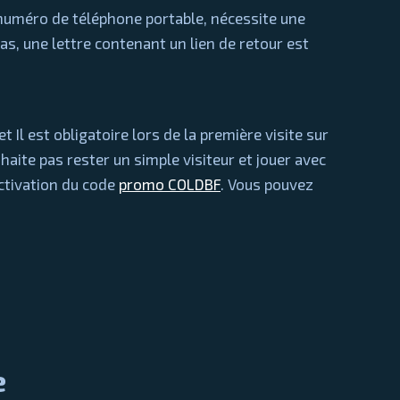
numéro de téléphone portable, nécessite une
as, une lettre contenant un lien de retour est
Il est obligatoire lors de la première visite sur
souhaite pas rester un simple visiteur et jouer avec
’activation du code
promo COLDBF
. Vous pouvez
e