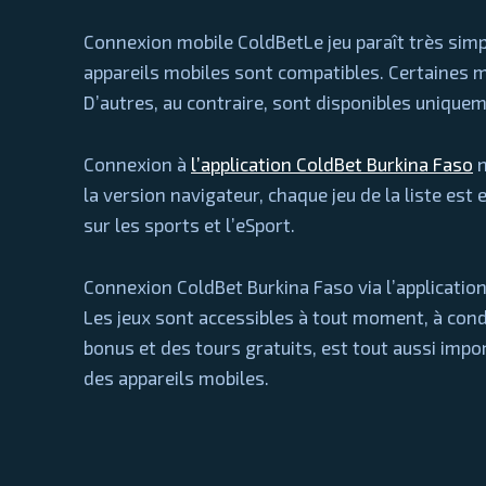
Connexion mobile ColdBetLe jeu paraît très simp
appareils mobiles sont compatibles. Certaines 
D’autres, au contraire, sont disponibles unique
Connexion à
l’application ColdBet Burkina Faso
n
la version navigateur, chaque jeu de la liste es
sur les sports et l’eSport.
Connexion ColdBet Burkina Faso via l’applicatio
Les jeux sont accessibles à tout moment, à con
bonus et des tours gratuits, est tout aussi impor
des appareils mobiles.