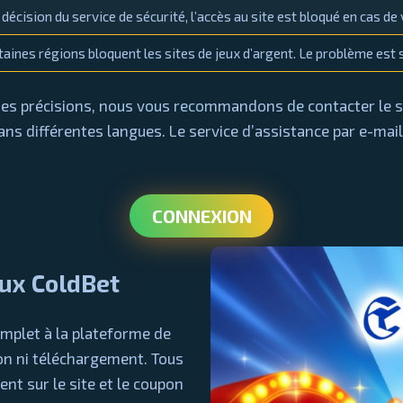
 décision du service de sécurité, l’accès au site est bloqué en cas d
taines régions bloquent les sites de jeux d’argent. Le problème est 
 des précisions, nous vous recommandons de contacter le se
ans différentes langues. Le service d’assistance par e-mail
CONNEXION
ux ColdBet
omplet à la plateforme de
ion ni téléchargement. Tous
nt sur le site et le coupon